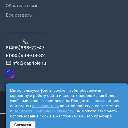
Обратная связь
Все разделы
8(495)688-22-47
8(985)939-08-32
info@capriole.ru
Мы используем файлы cookie, чтобы обеспечить
корректную работу сайта и сделать предложения более
Copyright 2026 ©Capriole.ru
удобными и полезными для вас. Продолжая пользоваться
Разработка сайта - Karnatkina.ru
сайтом, вы
соглашаетесь
на их обработку в соответствии
с
Политикой конфиденциальности
. Вы можете отключить
использование cookie в настройках вашего браузера.
Уведомляем посетителей сайта об обработке персональных
Согласен
данных.
Политика организации в отношении персональных данных