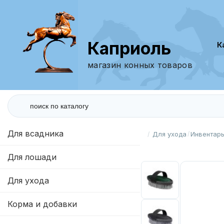
Каприоль
магазин конных товаров
Для всадника
Для ухода
Инвентарь
Для лошади
Для ухода
Корма и добавки