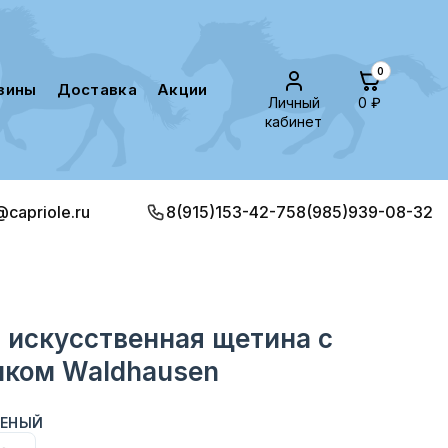
0
азины
доставка
акции
Личный
0 ₽
кабинет
@capriole.ru
8(915)153-42-75
8(985)939-08-32
 искусственная щетина с
ком Waldhausen
ЛЕНЫЙ