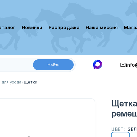
каталог
новинки
распродажа
наша миссия
маг
info
 для ухода
Щетки
Щетка
ремеш
ЦВЕТ:
ЗЕ