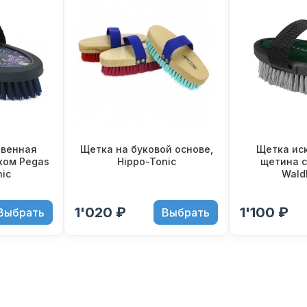
твенная
Щетка на буковой основе,
Щетка ис
ком Pegas
Hippo-Tonic
щетина 
ic
Wald
1'020 ₽
1'100 ₽
Выбрать
Выбрать