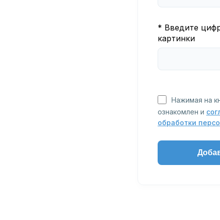
* Введите циф
картинки
Нажимая на к
ознакомлен и
сог
обработки перс