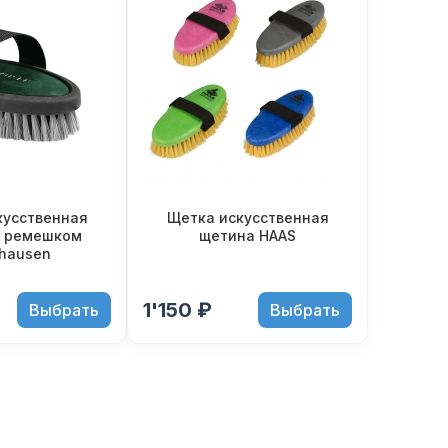
кусственная
Щетка искусственная
с ремешком
щетина HAAS
hausen
1'150 ₽
Выбрать
Выбрать