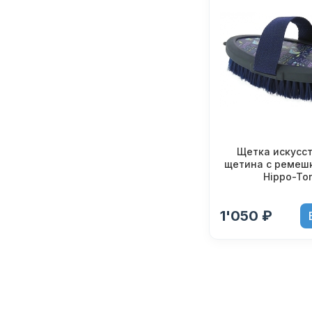
Щетка искусс
щетина с ремеш
Hippo-Ton
1'050 ₽