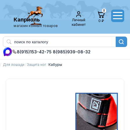
0
Каприоль
Личный
0 ₽
кабинет
магазин конных товаров
8(915)153-42-75
8(985)939-08-32
Для лошади
Защита ног
Кабуры